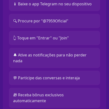
📱 Baixe o app Telegram no seu dispositivo
🔍 Procure por "@7959Oficial"
👆 Toque em "Entrar" ou "Join"
🔔 Ative as notificações para não perder
nada
💬 Participe das conversas e interaja
🎁 Receba bônus exclusivos
automaticamente