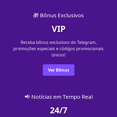
🎁 Bônus Exclusivos
VIP
Receba bônus exclusivos do Telegram,
promoções especiais e códigos promocionais
únicos!
Ver Bônus
📢 Notícias em Tempo Real
24/7