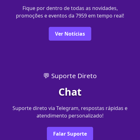
Fique por dentro de todas as novidades,
promoções e eventos da 7959 em tempo real!
Ver Notícias
💬 Suporte Direto
Chat
Suporte direto via Telegram, respostas rápidas e
atendimento personalizado!
Falar Suporte