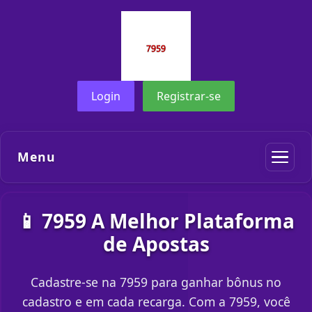
Login
Registrar-se
Menu
📱 7959 A Melhor Plataforma
de Apostas
Cadastre-se na 7959 para ganhar bônus no
cadastro e em cada recarga. Com a 7959, você