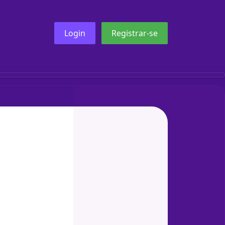
Login
Registrar-se