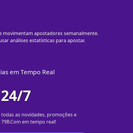
 que movimentam apostadores semanalmente.
r análises estatísticas para apostar.
cias em Tempo Real
24/7
e todas as novidades, promoções e
 79B.Com em tempo real!