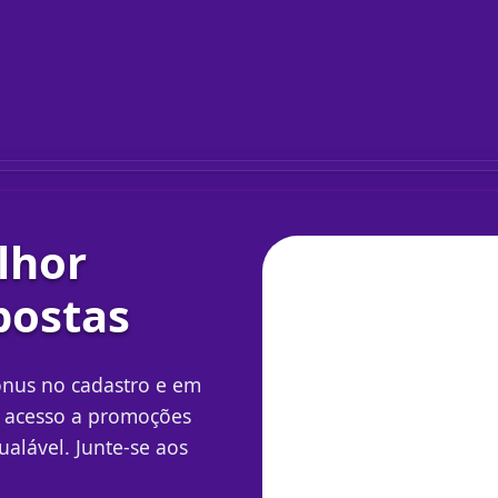
lhor
postas
ônus no cadastro e em
m acesso a promoções
ualável. Junte-se aos