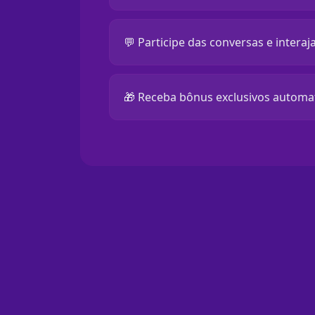
💬 Participe das conversas e interaj
🎁 Receba bônus exclusivos autom