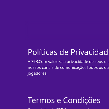
Políticas de Privacida
A 79B.Com valoriza a privacidade de seus u
nossos canais de comunicação. Todos os dad
jogadores.
Termos e Condições