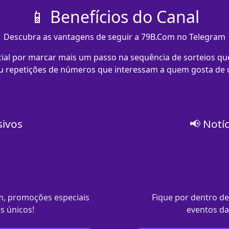
📱 Benefícios do Canal
Descubra as vantagens de seguir a 79B.Com no Telegram
pecial por marcar mais um passo na sequência de sorteios
u repetições de números que interessam a quem gosta de usa
sivos
📢 Notí
m, promoções especiais
Fique por dentro d
s únicos!
eventos da