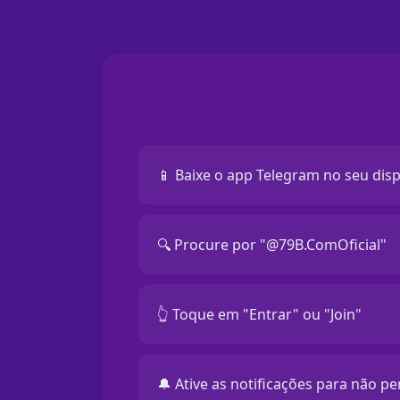
📱 Baixe o app Telegram no seu disp
🔍 Procure por "@79B.ComOficial"
👆 Toque em "Entrar" ou "Join"
🔔 Ative as notificações para não p