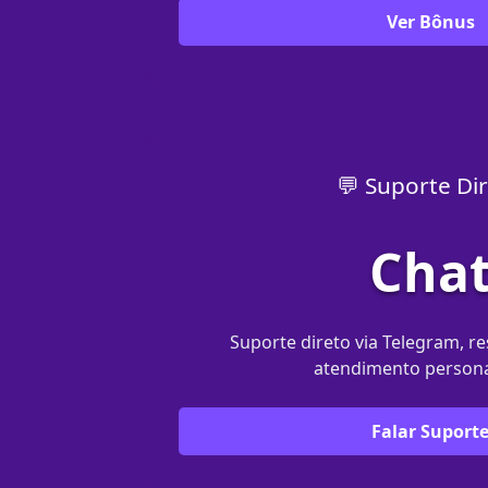
Ver Bônus
💬 Suporte Di
Cha
Suporte direto via Telegram, r
atendimento persona
Falar Suport