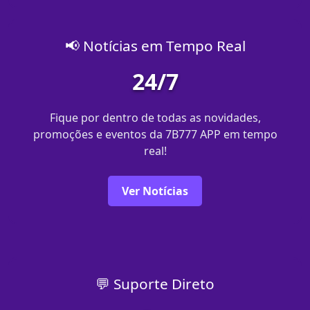
📢 Notícias em Tempo Real
24/7
Fique por dentro de todas as novidades,
promoções e eventos da 7B777 APP em tempo
real!
Ver Notícias
💬 Suporte Direto