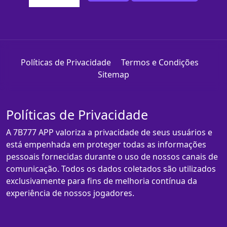
Políticas de Privacidade
Termos e Condições
Sitemap
Políticas de Privacidade
A 7B777 APP valoriza a privacidade de seus usuários e
está empenhada em proteger todas as informações
pessoais fornecidas durante o uso de nossos canais de
comunicação. Todos os dados coletados são utilizados
exclusivamente para fins de melhoria contínua da
experiência de nossos jogadores.