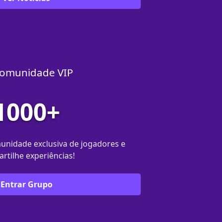
Comunidade VIP
1000+
unidade exclusiva de jogadores e
rtilhe experiências!
Entrar Grupo