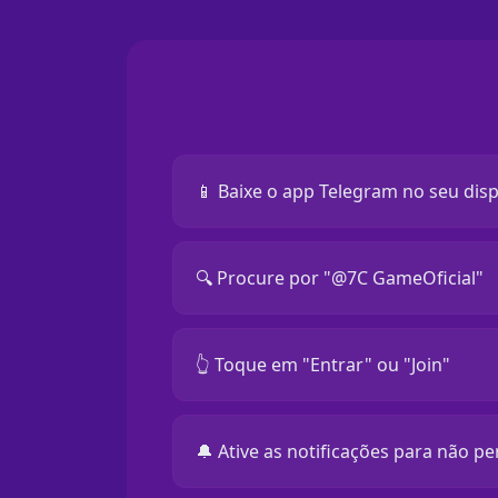
📱 Baixe o app Telegram no seu disp
🔍 Procure por "@7C GameOficial"
👆 Toque em "Entrar" ou "Join"
🔔 Ative as notificações para não p