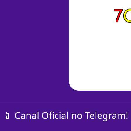
📱 Canal Oficial no Telegram!