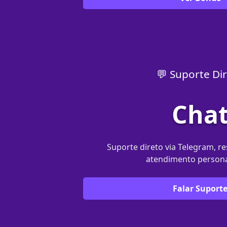
💬 Suporte Di
Cha
Suporte direto via Telegram, r
atendimento persona
Falar Suport