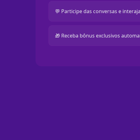
💬 Participe das conversas e interaj
🎁 Receba bônus exclusivos autom