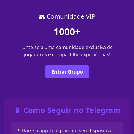
👥 Comunidade VIP
1000+
Junte-se a uma comunidade exclusiva de
jogadores e compartilhe experiências!
Entrar Grupo
📱 Como Seguir no Telegram
📱 Baixe o app Telegram no seu dispositivo