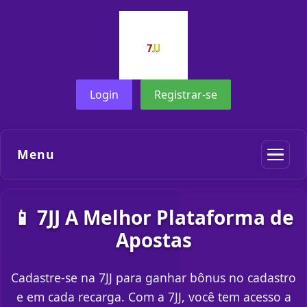
Login
Registrar-se
Menu
📱 7JJ A Melhor Plataforma de
Apostas
Cadastre-se na 7JJ para ganhar bônus no cadastro
e em cada recarga. Com a 7JJ, você tem acesso a