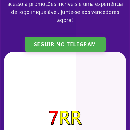
acesso a promoções incríveis e uma experiência
de jogo inigualável. Junte-se aos vencedores
agora!
SEGUIR NO TELEGRAM