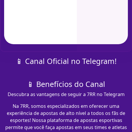
📱 Canal Oficial no Telegram!
📱 Benefícios do Canal
Descubra as vantagens de seguir a 7RR no Telegram
Na 7RR, somos especializados em oferecer uma
experiência de apostas de alto nível a todos os fãs de
esportes! Nossa plataforma de apostas esportivas
permite que você faça apostas em seus times e atletas