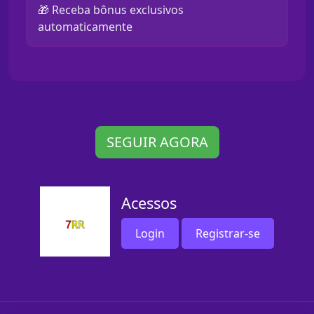
🎁 Receba bônus exclusivos
automaticamente
SEGUIR AGORA
Acessos
Login
Registrar-se