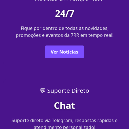
24/7
Fique por dentro de todas as novidades,
promoções e eventos da 7RR em tempo real!
Ver Notícias
💬 Suporte Direto
Chat
Suporte direto via Telegram, respostas rápidas e
atendimento personalizado!