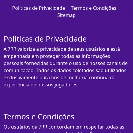
Políticas de Privacidade
Termos e Condições
Sitemap
Políticas de Privacidade
A 7RR valoriza a privacidade de seus usuários e está
empenhada em proteger todas as informações
pessoais fornecidas durante o uso de nossos canais de
comunicação. Todos os dados coletados são utilizados
exclusivamente para fins de melhoria contínua da
experiência de nossos jogadores.
Termos e Condições
Os usuários da 7RR concordam em respeitar todas as