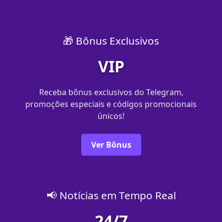
🎁 Bônus Exclusivos
VIP
Receba bônus exclusivos do Telegram,
promoções especiais e códigos promocionais
únicos!
Ver Bônus
📢 Notícias em Tempo Real
24/7