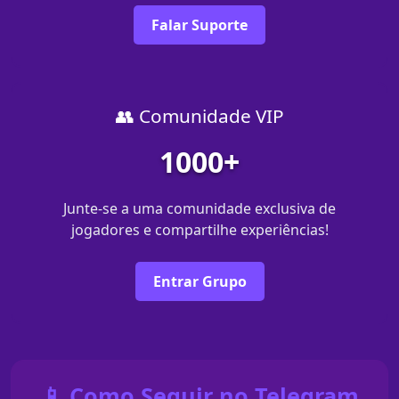
Falar Suporte
👥 Comunidade VIP
1000+
Junte-se a uma comunidade exclusiva de
jogadores e compartilhe experiências!
Entrar Grupo
📱 Como Seguir no Telegram