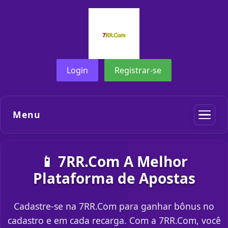
Login
Registrar-se
Menu
📱 7RR.Com A Melhor
Plataforma de Apostas
Cadastre-se na 7RR.Com para ganhar bônus no
cadastro e em cada recarga. Com a 7RR.Com, você