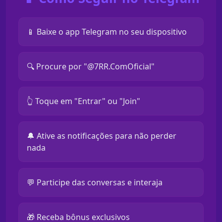
📱 Baixe o app Telegram no seu dispositivo
🔍 Procure por "@7RR.ComOficial"
👆 Toque em "Entrar" ou "Join"
🔔 Ative as notificações para não perder
nada
💬 Participe das conversas e interaja
🎁 Receba bônus exclusivos