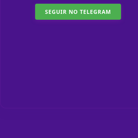
SEGUIR NO TELEGRAM