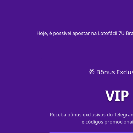
Hoje, é possível apostar na Lotofácil 7U Br
🎁 Bônus Exclu
VIP
Receba bônus exclusivos do Telegra
e códigos promocionai