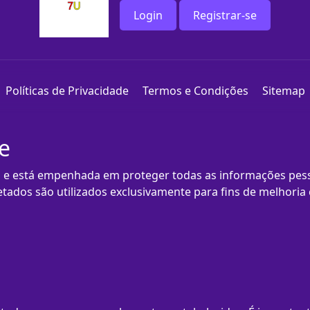
Login
Registrar-se
Políticas de Privacidade
Termos e Condições
Sitemap
de
os e está empenhada em proteger todas as informações pes
tados são utilizados exclusivamente para fins de melhoria