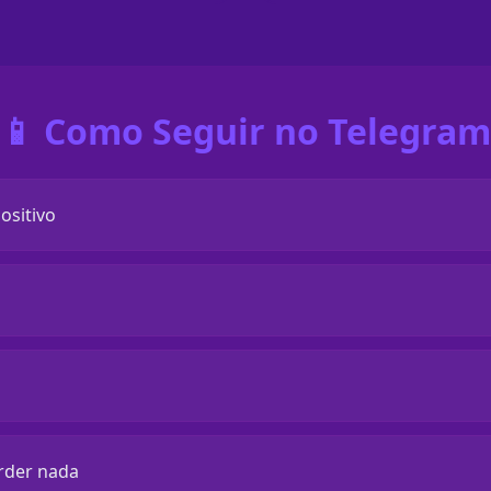
📱 Como Seguir no Telegram
ositivo
erder nada