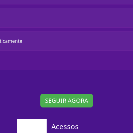
a
aticamente
SEGUIR AGORA
Acessos