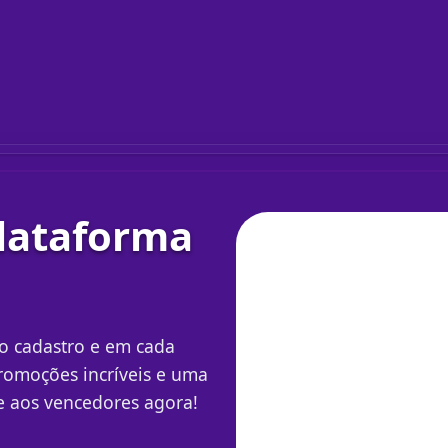
Plataforma
o cadastro e em cada
romoções incríveis e uma
se aos vencedores agora!