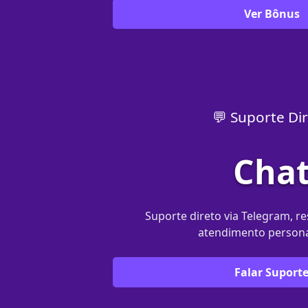
Ver Bônus
💬 Suporte Di
Cha
Suporte direto via Telegram, r
atendimento persona
Falar Suport