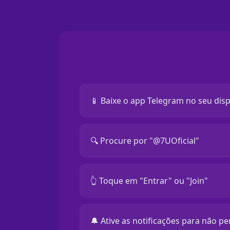
📱 Baixe o app Telegram no seu disp
🔍 Procure por "@7UOficial"
👆 Toque em "Entrar" ou "Join"
🔔 Ative as notificações para não p