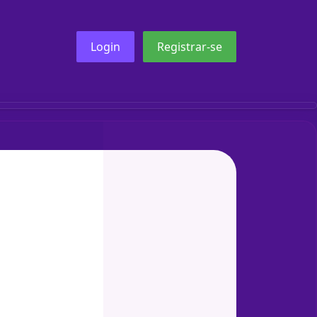
Login
Registrar-se