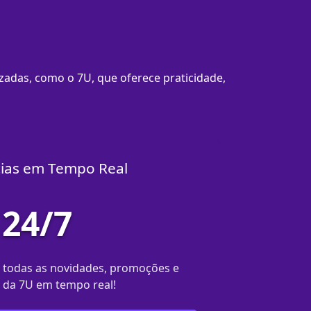
rizadas, como o 7U, que oferece praticidade,
cias em Tempo Real
24/7
e todas as novidades, promoções e
 da 7U em tempo real!