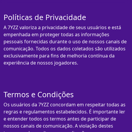
Políticas de Privacidade
A 7YZZ valoriza a privacidade de seus usuários e está
empenhada em proteger todas as informações
pessoais fornecidas durante o uso de nossos canais de
comunicação. Todos os dados coletados são utilizados
exclusivamente para fins de melhoria contínua da
experiência de nossos jogadores.
Termos e Condições
Os usuários da 7YZZ concordam em respeitar todas as
regras e regulamentos estabelecidos. É importante ler
e entender todos os termos antes de participar de
nossos canais de comunicação. A violação destes