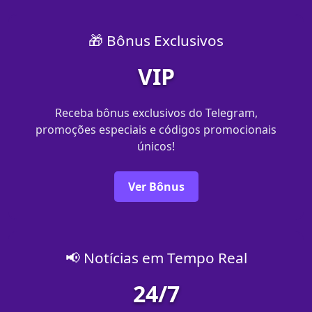
🎁 Bônus Exclusivos
VIP
Receba bônus exclusivos do Telegram,
promoções especiais e códigos promocionais
únicos!
Ver Bônus
📢 Notícias em Tempo Real
24/7