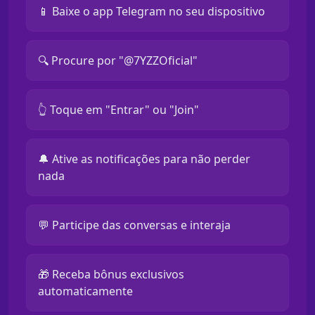
📱 Baixe o app Telegram no seu dispositivo
🔍 Procure por "@7YZZOficial"
👆 Toque em "Entrar" ou "Join"
🔔 Ative as notificações para não perder
nada
💬 Participe das conversas e interaja
🎁 Receba bônus exclusivos
automaticamente