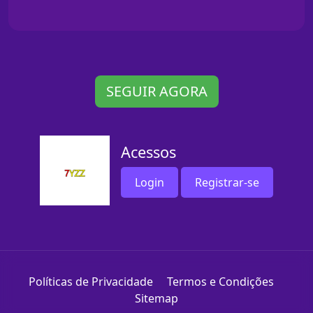
SEGUIR AGORA
Acessos
Login
Registrar-se
Políticas de Privacidade
Termos e Condições
Sitemap