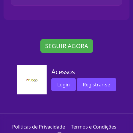
SEGUIR AGORA
Acessos
Login
Registrar-se
Políticas de Privacidade
Termos e Condições