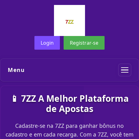
Login
Registrar-se
Menu
📱 7ZZ A Melhor Plataforma
de Apostas
Cadastre-se na 7ZZ para ganhar bônus no
cadastro e em cada recarga. Com a 7ZZ, você tem