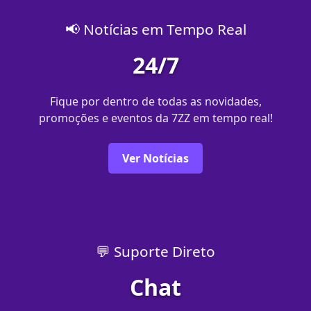
📢 Notícias em Tempo Real
24/7
Fique por dentro de todas as novidades,
promoções e eventos da 7ZZ em tempo real!
Ver Notícias
💬 Suporte Direto
Chat