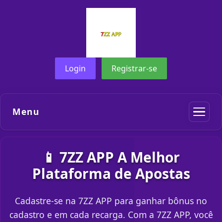
Login
Registrar-se
Menu
📱 7ZZ APP A Melhor
Plataforma de Apostas
Cadastre-se na 7ZZ APP para ganhar bônus no
cadastro e em cada recarga. Com a 7ZZ APP, você