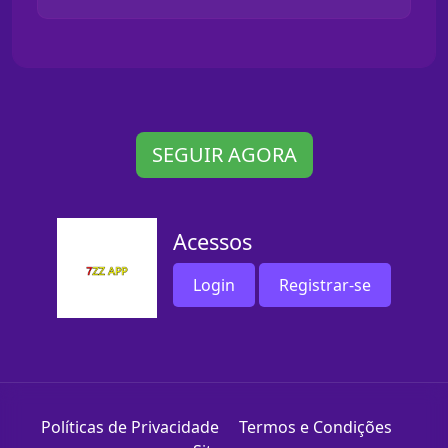
SEGUIR AGORA
Acessos
Login
Registrar-se
Políticas de Privacidade
Termos e Condições