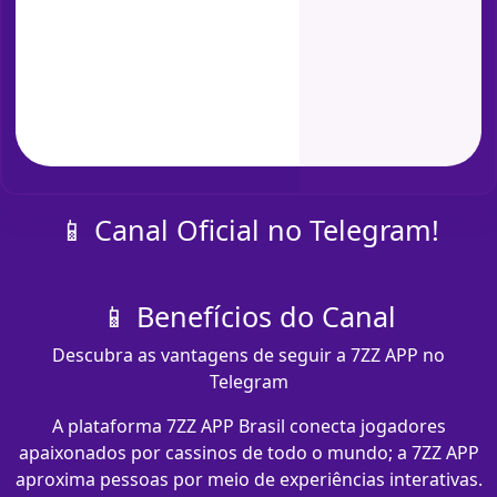
📱 Canal Oficial no Telegram!
📱 Benefícios do Canal
Descubra as vantagens de seguir a 7ZZ APP no
Telegram
A plataforma 7ZZ APP Brasil conecta jogadores
apaixonados por cassinos de todo o mundo; a 7ZZ APP
aproxima pessoas por meio de experiências interativas.