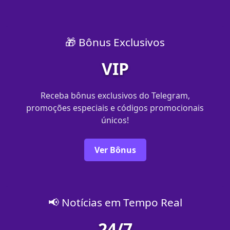
🎁 Bônus Exclusivos
VIP
Receba bônus exclusivos do Telegram,
promoções especiais e códigos promocionais
únicos!
Ver Bônus
📢 Notícias em Tempo Real
24/7