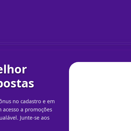
elhor
postas
ônus no cadastro e em
m acesso a promoções
ualável. Junte-se aos