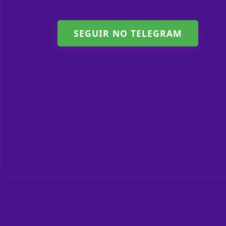
SEGUIR NO TELEGRAM