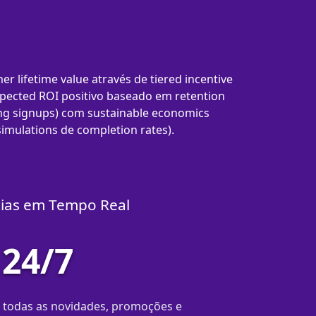
lifetime value através de tiered incentive
pected ROI positivo baseado em retention
ing signups) com sustainable economics
imulations de completion rates).
cias em Tempo Real
24/7
e todas as novidades, promoções e